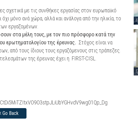
ες σχετικά με τις συνθήκες εργασίας στον ευρωπαϊκό
όχι μόνο ανά χώρα, αλλά και ανάλογα από την ηλικία, το
Γ
 των εργαζομένων.
ώσουν στα μέλη τους, με τον πιο πρόσφορο κατά την
του ερωτηματολογίου της έρευνας.
Στόχος είναι να
ων, από τους ίδιους τους εργαζόμενους στις τράπεζες.
τελεσμάτων της έρευνας έχει η FIRST-CISL.
Γ
PYCtDi5MiTZItxVO9O3stpJLiUbYGHvdV9wg01Qp_Dg
Go Back