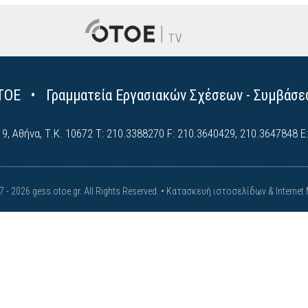
ΤΟΕ • Γραμματεία Εργασιακών Σχέσεων - Συμβάσε
, Αθήνα, Τ.Κ. 10672 Τ: 210.3388270 F: 210.3640429, 210.3647848 E:
 - 2026 gess.otoe.gr. All Rights Reserved. •
Κατασκευή ιστοσελίδων & Internet 