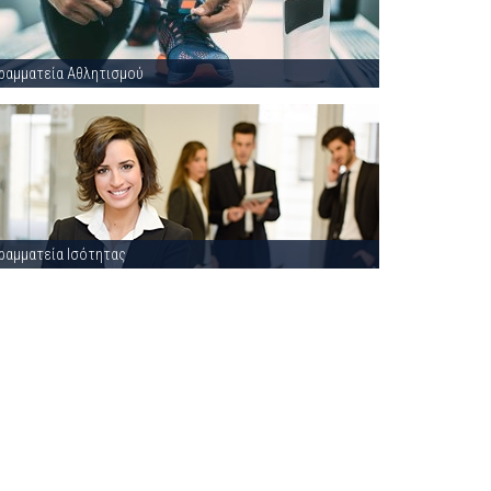
ραμματεία Αθλητισμού
ραμματεία Ισότητας