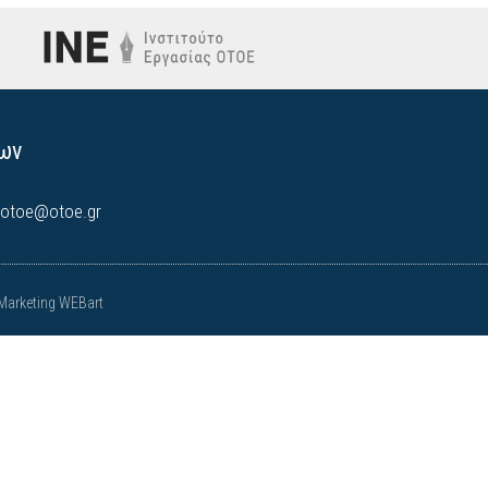
ων
otoe@otoe.gr
Marketing WEBart