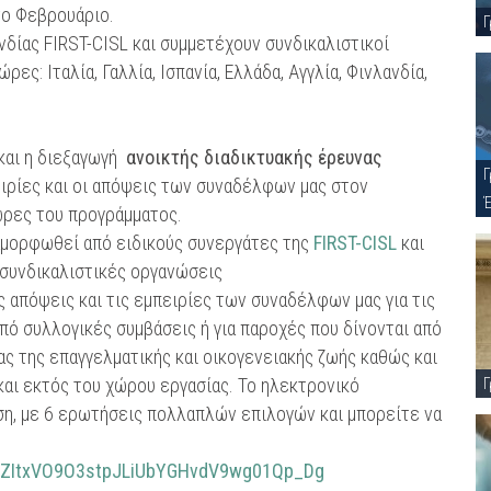
νο Φεβρουάριο.
Γ
νδίας FIRST-CISL και συμμετέχουν συνδικαλιστικοί
ς: Ιταλία, Γαλλία, Ισπανία, Ελλάδα, Αγγλία, Φινλανδία,
 και η διεξαγωγή
ανοικτής διαδικτυακής έρευνας
Γ
ειρίες και οι απόψεις των συναδέλφων μας στον
ώρες του προγράμματος.
αμορφωθεί από ειδικούς συνεργάτες της
FIRST-CISL
και
-συνδικαλιστικές οργανώσεις
 απόψεις και τις εμπειρίες των συναδέλφων μας για τις
πό συλλογικές συμβάσεις ή για παροχές που δίνονται από
ς της επαγγελματικής και οικογενειακής ζωής καθώς και
και εκτός του χώρου εργασίας. Το ηλεκτρονικό
Γ
ση, με 6 ερωτήσεις πολλαπλών επιλογών και μπορείτε να
MiTZItxVO9O3stpJLiUbYGHvdV9wg01Qp_Dg