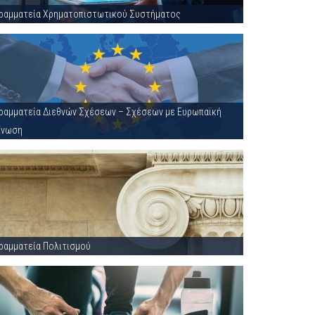
ραμματεία Χρηματοπιστωτικού Συστήματος
ραμματεία Διεθνών Σχέσεων – Σχέσεων με Ευρωπαϊκή
Ένωση
ραμματεία Πολιτισμού