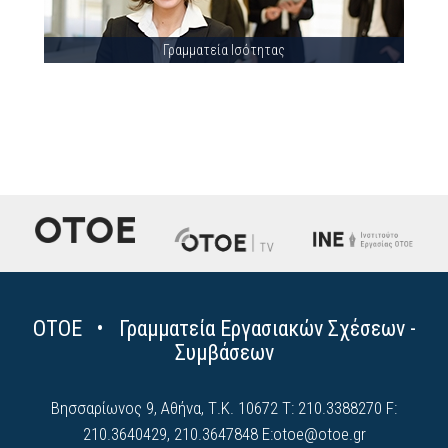
Γραμματεία Ισότητας
ΟΤΟΕ • Γραμματεία Εργασιακών Σχέσεων -
Συμβάσεων
Βησσαρίωνος 9, Αθήνα, Τ.Κ. 10672 Τ: 210.3388270 F:
210.3640429, 210.3647848 E:
otoe@otoe.gr