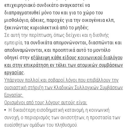
επιχειρησιακό συνδικάτο αναγκαστεί να
διαπραγματευθεί μόνο του και για το χώρο του
μισθολόγιο, άδειες, παροχές για την οικογένεια κλπ,
ξεκινώντας κυριολεκτικά από το μηδέν;
Σε αυτή την περίπτωση, όπως δείχνει και η διεθνής
εμπειρία,
τα συνδικάτα απομονώνονται, διασπώνται και
αποδυναμώνονται, και προοπτικά αυτό το μοντέλο
οδηγεί στην
εξάλειψη κάθε είδους κοινωνικού διαλόγου
και στην επικράτηση εν τέλει των ατομικών συμβάσεων
εργασίας
.
Υπάρχουν πολλοί και σοβαροί λόγοι που επιβάλλουν την
ουσιαστική στήριξη των Κλαδικών Συλλογικών Συμβάσεων
Εργασίας.
Ορισμένοι από τους λόγους αυτούς είναι:
Η δικαιότερη εισοδηματική κατανομή, η κοινωνική
συνοχή, ο περιορισμός των ανισοτήτων, η προστασία των
ευαίσθητων ομάδων του πληθυσμού.